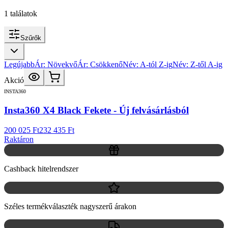
1
találatok
Szűrők
Legújabb
Ár: Növekvő
Ár: Csökkenő
Név: A-tól Z-ig
Név: Z-től A-ig
Akció
INSTA360
Insta360 X4 Black Fekete - Új felvásárlásból
200 025 Ft
232 435 Ft
Raktáron
Cashback hitelrendszer
Széles termékválaszték nagyszerű árakon