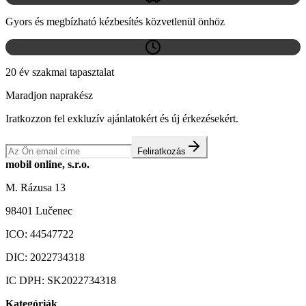
Gyors és megbízható kézbesítés közvetlenül önhöz
20 év szakmai tapasztalat
Maradjon naprakész
Iratkozzon fel exkluzív ajánlatokért és új érkezésekért.
Feliratkozás
mobil online, s.r.o.
M. Rázusa 13
98401 Lučenec
ICO:
44547722
DIC:
2022734318
IC DPH:
SK2022734318
Kategóriák