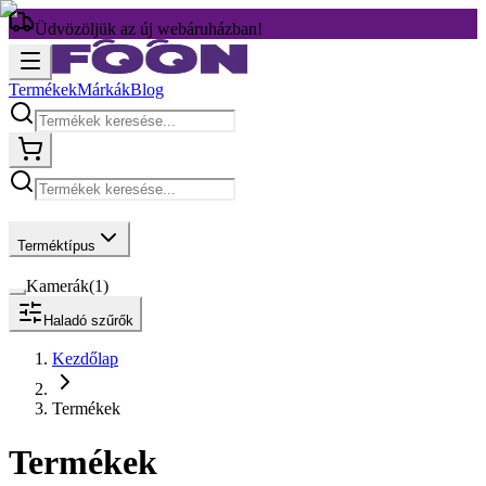
Üdvözöljük az új webáruházban!
Termékek
Márkák
Blog
Terméktípus
Kamerák
(
1
)
Haladó szűrők
Kezdőlap
Termékek
Termékek