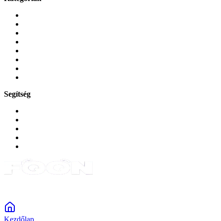
Mobiltelefonok
Tokok és borítók
Üvegek és fóliák
Mobiltelefon-kiegeszitok
Játékok és Gaming
Zene és szórakozás
Okos
Tabletek
Segítség
GYIK a reklamáció kapcsán
Garancia és reklamáció
Általános szerződési feltételek
Bejelentkezés
Rendelések
Powered by Monokaido
Kezdőlap