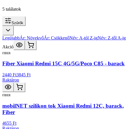
5
találatok
Szűrők
Legújabb
Ár: Növekvő
Ár: Csökkenő
Név: A-tól Z-ig
Név: Z-től A-ig
Akció
FIBER
Fiber Xiaomi Redmi 15C 4G/5G/Poco C85 - barack
2440 Ft
3845 Ft
Raktáron
FIBER
mobilNET szilikon tok Xiaomi Redmi 12C, barack,
Fiber
4655 Ft
Raktáron