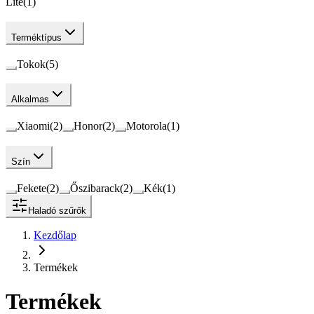
Lite
(
1
)
Terméktípus
Tokok
(
5
)
Alkalmas
Xiaomi
(
2
)
Honor
(
2
)
Motorola
(
1
)
Szín
Fekete
(
2
)
Őszibarack
(
2
)
Kék
(
1
)
Haladó szűrők
Kezdőlap
Termékek
Termékek