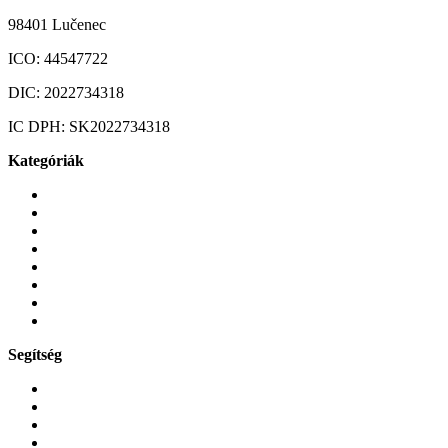
98401 Lučenec
ICO:
44547722
DIC:
2022734318
IC DPH:
SK2022734318
Kategóriák
Mobiltelefonok
Tokok és borítók
Üvegek és fóliák
Mobiltelefon-kiegeszitok
Játékok és Gaming
Zene és szórakozás
Okos
Tabletek
Segítség
GYIK a reklamáció kapcsán
Garancia és reklamáció
Általános szerződési feltételek
Bejelentkezés