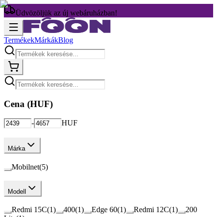
Üdvözöljük az új webáruházban!
Termékek
Márkák
Blog
Cena (
HUF
)
-
HUF
Márka
Mobilnet
(
5
)
Modell
Redmi 15C
(
1
)
400
(
1
)
Edge 60
(
1
)
Redmi 12C
(
1
)
200