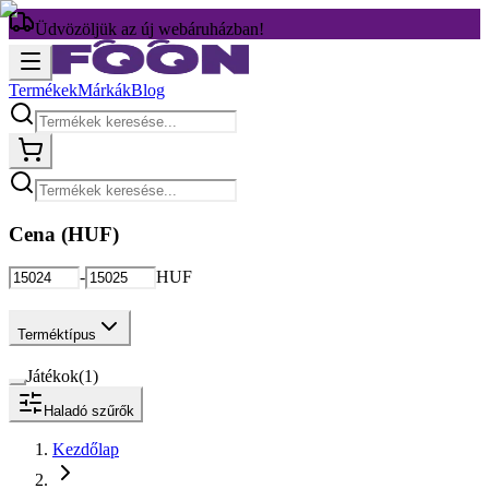
Üdvözöljük az új webáruházban!
Termékek
Márkák
Blog
Cena (
HUF
)
-
HUF
Terméktípus
Játékok
(
1
)
Haladó szűrők
Kezdőlap