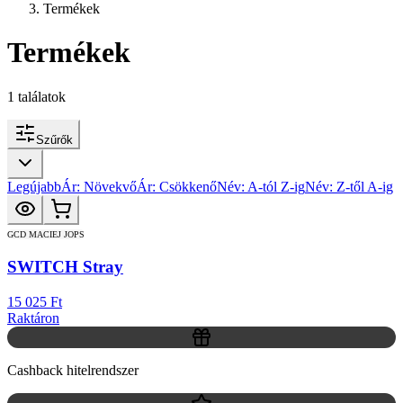
Termékek
Termékek
1
találatok
Szűrők
Legújabb
Ár: Növekvő
Ár: Csökkenő
Név: A-tól Z-ig
Név: Z-től A-ig
GCD MACIEJ JOPS
SWITCH Stray
15 025 Ft
Raktáron
Cashback hitelrendszer