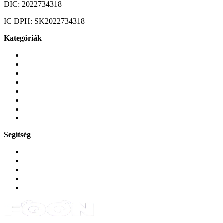
DIC:
2022734318
IC DPH:
SK2022734318
Kategóriák
Mobiltelefonok
Tokok és borítók
Üvegek és fóliák
Mobiltelefon-kiegeszitok
Játékok és Gaming
Zene és szórakozás
Okos
Tabletek
Segítség
GYIK a reklamáció kapcsán
Garancia és reklamáció
Általános szerződési feltételek
Bejelentkezés
Rendelések