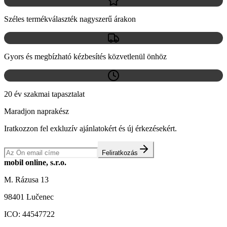
Széles termékválaszték nagyszerű árakon
Gyors és megbízható kézbesítés közvetlenül önhöz
20 év szakmai tapasztalat
Maradjon naprakész
Iratkozzon fel exkluzív ajánlatokért és új érkezésekért.
Feliratkozás
mobil online, s.r.o.
M. Rázusa 13
98401 Lučenec
ICO:
44547722