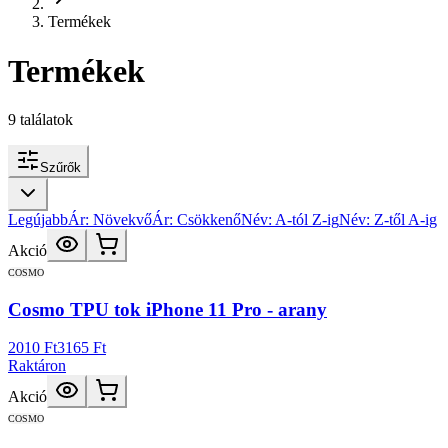
Termékek
Termékek
9
találatok
Szűrők
Legújabb
Ár: Növekvő
Ár: Csökkenő
Név: A-tól Z-ig
Név: Z-től A-ig
Akció
COSMO
Cosmo TPU tok iPhone 11 Pro - arany
2010 Ft
3165 Ft
Raktáron
Akció
COSMO