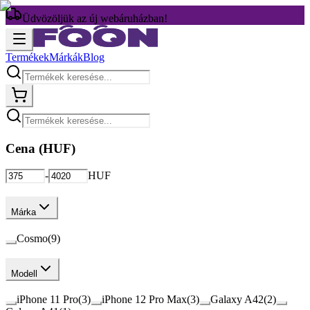
Üdvözöljük az új webáruházban!
Termékek
Márkák
Blog
Cena (
HUF
)
-
HUF
Márka
Cosmo
(
9
)
Modell
iPhone 11 Pro
(
3
)
iPhone 12 Pro Max
(
3
)
Galaxy A42
(
2
)