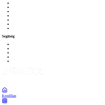
Tokok és borítók
Üvegek és fóliák
Mobiltelefon-kiegeszitok
Játékok és Gaming
Zene és szórakozás
Okos
Tabletek
Segítség
GYIK a reklamáció kapcsán
Garancia és reklamáció
Általános szerződési feltételek
Bejelentkezés
Rendelések
Powered by Monokaido
Kezdőlap