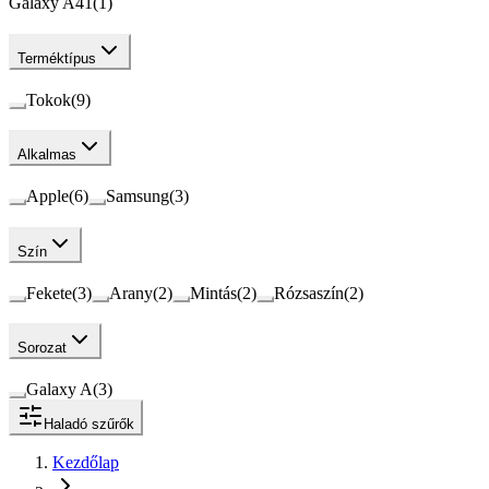
Galaxy A41
(
1
)
Terméktípus
Tokok
(
9
)
Alkalmas
Apple
(
6
)
Samsung
(
3
)
Szín
Fekete
(
3
)
Arany
(
2
)
Mintás
(
2
)
Rózsaszín
(
2
)
Sorozat
Galaxy A
(
3
)
Haladó szűrők
Kezdőlap