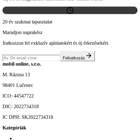
20 év szakmai tapasztalat
Maradjon naprakész
Iratkozzon fel exkluzív ajánlatokért és új érkezésekért.
Feliratkozás
mobil online, s.r.o.
M. Rázusa 13
98401 Lučenec
ICO:
44547722
DIC:
2022734318
IC DPH:
SK2022734318
Kategóriák
Mobiltelefonok