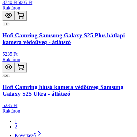
3740 Ft
5005 Ft
Raktáron
HOFI
Hofi Camring Samsung Galaxy S25 Plus hátlapi
kamera védőüveg - átlátszó
5235 Ft
Raktáron
HOFI
Hofi Camring hátsó kamera védőüveg Samsung
Galaxy S25 Ultra - átlátszó
5235 Ft
Raktáron
1
2
Következő