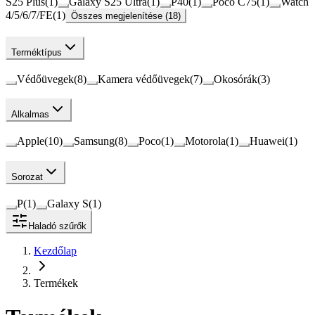
S25 Plus
(
1
)
Galaxy S25 Ultra
(
1
)
P40
(
1
)
Poco C75
(
1
)
Watch
4/5/6/7/FE
(
1
)
Összes megjelenítése (18)
Terméktípus
Védőüvegek
(
8
)
Kamera védőüvegek
(
7
)
Okosórák
(
3
)
Alkalmas
Apple
(
10
)
Samsung
(
8
)
Poco
(
1
)
Motorola
(
1
)
Huawei
(
1
)
Sorozat
P
(
1
)
Galaxy S
(
1
)
Haladó szűrők
Kezdőlap
Termékek