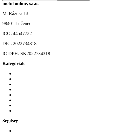
mobil online, s.r.o.
M. Rázusa 13
98401 Lučenec
ICO:
44547722
DIC:
2022734318
IC DPH:
SK2022734318
Kategóriák
Mobiltelefonok
Tokok és borítók
Üvegek és fóliák
Mobiltelefon-kiegeszitok
Játékok és Gaming
Zene és szórakozás
Okos
Tabletek
Segítség
GYIK a reklamáció kapcsán