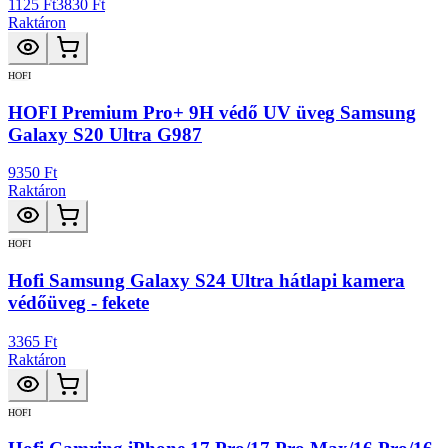
1125 Ft
3830 Ft
Raktáron
HOFI
HOFI Premium Pro+ 9H védő UV üveg Samsung
Galaxy S20 Ultra G987
9350 Ft
Raktáron
HOFI
Hofi Samsung Galaxy S24 Ultra hátlapi kamera
védőüveg - fekete
3365 Ft
Raktáron
HOFI