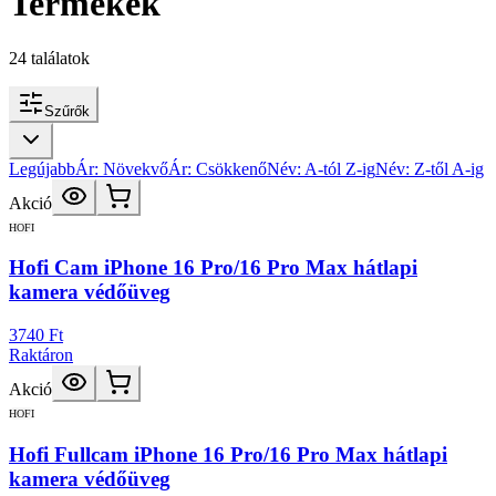
Termékek
24
találatok
Szűrők
Legújabb
Ár: Növekvő
Ár: Csökkenő
Név: A-tól Z-ig
Név: Z-től A-ig
Akció
HOFI
Hofi Cam iPhone 16 Pro/16 Pro Max hátlapi
kamera védőüveg
3740 Ft
Raktáron
Akció
HOFI
Hofi Fullcam iPhone 16 Pro/16 Pro Max hátlapi
kamera védőüveg