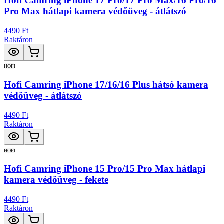
Hofi Camring iPhone 17 Pro/17 Pro Max/16 Pro/16
Pro Max hátlapi kamera védőüveg - átlátszó
4490 Ft
Raktáron
HOFI
Hofi Camring iPhone 17/16/16 Plus hátsó kamera
védőüveg - átlátszó
4490 Ft
Raktáron
HOFI
Hofi Camring iPhone 15 Pro/15 Pro Max hátlapi
kamera védőüveg - fekete
4490 Ft
Raktáron