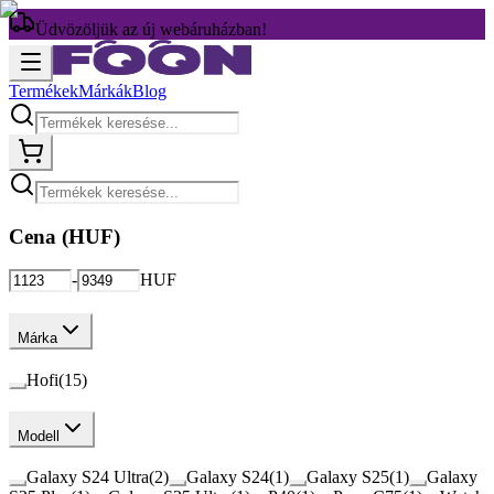
Üdvözöljük az új webáruházban!
Termékek
Márkák
Blog
Cena (
HUF
)
-
HUF
Márka
Hofi
(
15
)
Modell
Galaxy S24 Ultra
(
2
)
Galaxy S24
(
1
)
Galaxy S25
(
1
)
Galaxy