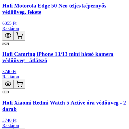
Hofi Motorola Edge 50 Neo teljes képernyős
védőüveg, fekete
6355 Ft
Raktáron
HOFI
Hofi Camring iPhone 13/13 mini hátsó kamera
védőüveg - átlátszó
3740 Ft
Raktáron
HOFI
Hofi Xiaomi Redmi Watch 5 Active óra védőüveg - 2
darab
3740 Ft
Raktáron