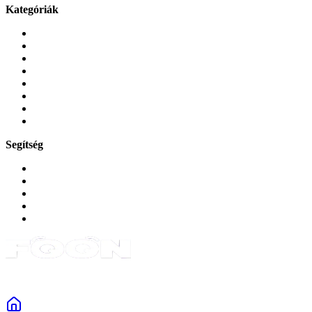
Kategóriák
Mobiltelefonok
Tokok és borítók
Üvegek és fóliák
Mobiltelefon-kiegeszitok
Játékok és Gaming
Zene és szórakozás
Okos
Tabletek
Segítség
GYIK a reklamáció kapcsán
Garancia és reklamáció
Általános szerződési feltételek
Bejelentkezés
Rendelések
Powered by Monokaido