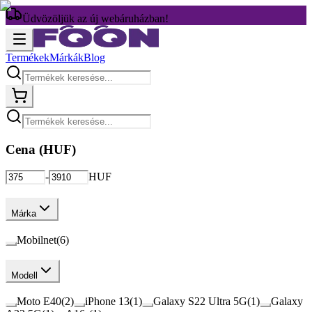
Üdvözöljük az új webáruházban!
Termékek
Márkák
Blog
Cena (
HUF
)
-
HUF
Márka
Mobilnet
(
6
)
Modell
Moto E40
(
2
)
iPhone 13
(
1
)
Galaxy S22 Ultra 5G
(
1
)
Galaxy