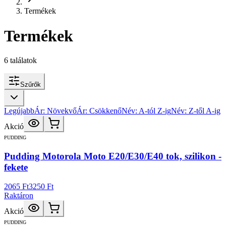
Termékek
Termékek
6
találatok
Szűrők
Legújabb
Ár: Növekvő
Ár: Csökkenő
Név: A-tól Z-ig
Név: Z-től A-ig
Akció
PUDDING
Pudding Motorola Moto E20/E30/E40 tok, szilikon -
fekete
2065 Ft
3250 Ft
Raktáron
Akció
PUDDING