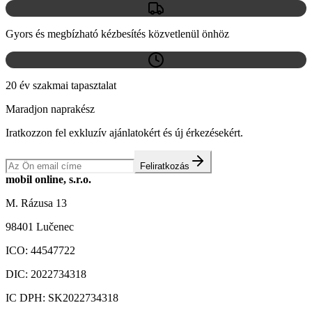
Gyors és megbízható kézbesítés közvetlenül önhöz
20 év szakmai tapasztalat
Maradjon naprakész
Iratkozzon fel exkluzív ajánlatokért és új érkezésekért.
Feliratkozás
mobil online, s.r.o.
M. Rázusa 13
98401 Lučenec
ICO:
44547722
DIC:
2022734318
IC DPH:
SK2022734318