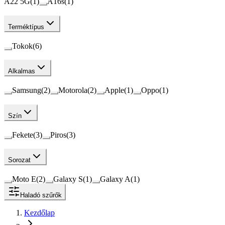
A22 5G
(
1
)
A16s
(
1
)
Terméktípus
Tokok
(
6
)
Alkalmas
Samsung
(
2
)
Motorola
(
2
)
Apple
(
1
)
Oppo
(
1
)
Szín
Fekete
(
3
)
Piros
(
3
)
Sorozat
Moto E
(
2
)
Galaxy S
(
1
)
Galaxy A
(
1
)
Haladó szűrők
Kezdőlap