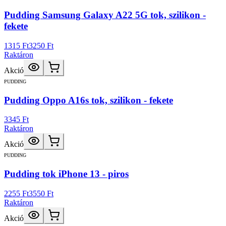
Pudding Samsung Galaxy A22 5G tok, szilikon -
fekete
1315 Ft
3250 Ft
Raktáron
Akció
PUDDING
Pudding Oppo A16s tok, szilikon - fekete
3345 Ft
Raktáron
Akció
PUDDING
Pudding tok iPhone 13 - piros
2255 Ft
3550 Ft
Raktáron
Akció