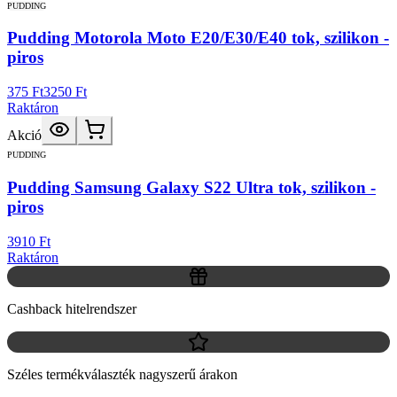
PUDDING
Pudding Motorola Moto E20/E30/E40 tok, szilikon -
piros
375 Ft
3250 Ft
Raktáron
Akció
PUDDING
Pudding Samsung Galaxy S22 Ultra tok, szilikon -
piros
3910 Ft
Raktáron
Cashback hitelrendszer
Széles termékválaszték nagyszerű árakon