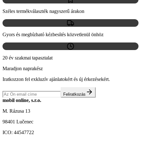
Széles termékválaszték nagyszerű árakon
Gyors és megbízható kézbesítés közvetlenül önhöz
20 év szakmai tapasztalat
Maradjon naprakész
Iratkozzon fel exkluzív ajánlatokért és új érkezésekért.
Feliratkozás
mobil online, s.r.o.
M. Rázusa 13
98401 Lučenec
ICO:
44547722