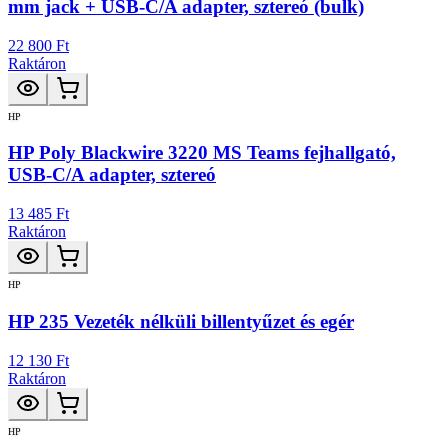
mm jack + USB-C/A adapter, sztereó (bulk)
22 800 Ft
Raktáron
HP
HP Poly Blackwire 3220 MS Teams fejhallgató,
USB-C/A adapter, sztereó
13 485 Ft
Raktáron
HP
HP 235 Vezeték nélküli billentyűzet és egér
12 130 Ft
Raktáron
HP