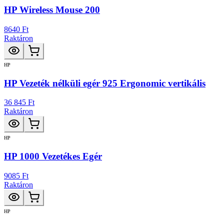
HP Wireless Mouse 200
8640 Ft
Raktáron
HP
HP Vezeték nélküli egér 925 Ergonomic vertikális
36 845 Ft
Raktáron
HP
HP 1000 Vezetékes Egér
9085 Ft
Raktáron
HP