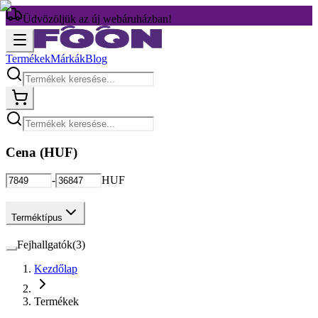
Üdvözöljük az új webáruházban!
Termékek
Márkák
Blog
Cena (
HUF
)
-
HUF
Terméktípus
Fejhallgatók
(
3
)
Kezdőlap
Termékek