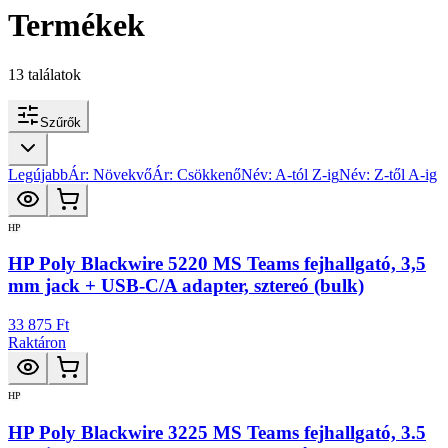
Termékek
13
találatok
Szűrők
Legújabb
Ár: Növekvő
Ár: Csökkenő
Név: A-tól Z-ig
Név: Z-től A-ig
HP
HP Poly Blackwire 5220 MS Teams fejhallgató, 3,5
mm jack + USB-C/A adapter, sztereó (bulk)
33 875 Ft
Raktáron
HP
HP Poly Blackwire 3225 MS Teams fejhallgató, 3.5