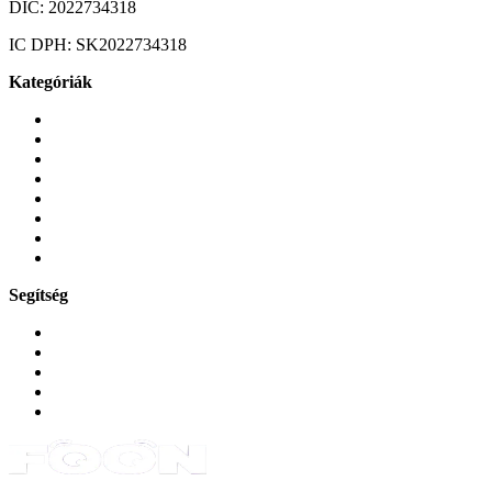
DIC:
2022734318
IC DPH:
SK2022734318
Kategóriák
Mobiltelefonok
Tokok és borítók
Üvegek és fóliák
Mobiltelefon-kiegeszitok
Játékok és Gaming
Zene és szórakozás
Okos
Tabletek
Segítség
GYIK a reklamáció kapcsán
Garancia és reklamáció
Általános szerződési feltételek
Bejelentkezés
Rendelések