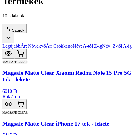
Termékek
10
találatok
Szűrők
Legújabb
Ár: Növekvő
Ár: Csökkenő
Név: A-tól Z-ig
Név: Z-től A-ig
MAGSAFE CLEAR
Magsafe Matte Clear Xiaomi Redmi Note 15 Pro 5G
tok - fekete
6010 Ft
Raktáron
MAGSAFE CLEAR
Magsafe Matte Clear iPhone 17 tok - fekete