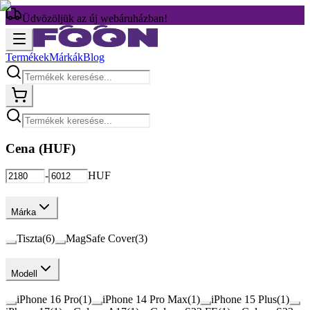
Üdvözöljük az új webáruházban!
Termékek
Márkák
Blog
Cena (
HUF
)
-
HUF
Márka
Tiszta
(
6
)
MagSafe Cover
(
3
)
Modell
iPhone 16 Pro
(
1
)
iPhone 14 Pro Max
(
1
)
iPhone 15 Plus
(
1
)