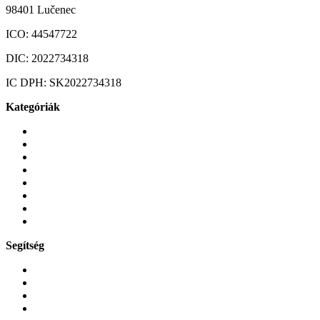
98401 Lučenec
ICO:
44547722
DIC:
2022734318
IC DPH:
SK2022734318
Kategóriák
Mobiltelefonok
Tokok és borítók
Üvegek és fóliák
Mobiltelefon-kiegeszitok
Játékok és Gaming
Zene és szórakozás
Okos
Tabletek
Segítség
GYIK a reklamáció kapcsán
Garancia és reklamáció
Általános szerződési feltételek
Bejelentkezés