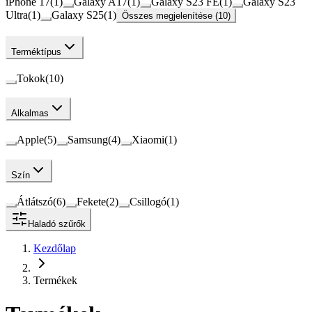
iPhone 17
(
1
)
Galaxy A17
(
1
)
Galaxy S23 FE
(
1
)
Galaxy S23
Ultra
(
1
)
Galaxy S25
(
1
)
Összes megjelenítése (10)
Terméktípus
Tokok
(
10
)
Alkalmas
Apple
(
5
)
Samsung
(
4
)
Xiaomi
(
1
)
Szín
Átlátszó
(
6
)
Fekete
(
2
)
Csillogó
(
1
)
Haladó szűrők
Kezdőlap
Termékek