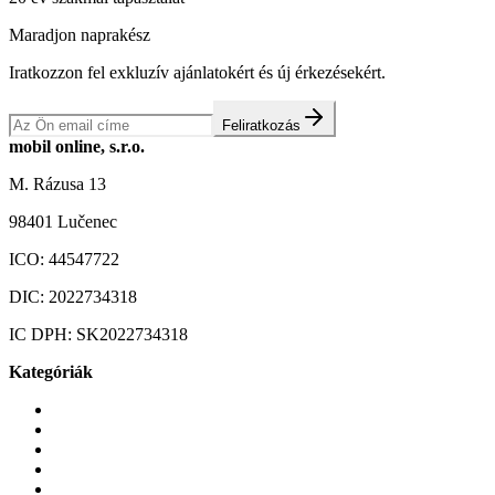
Maradjon naprakész
Iratkozzon fel exkluzív ajánlatokért és új érkezésekért.
Feliratkozás
mobil online, s.r.o.
M. Rázusa 13
98401 Lučenec
ICO:
44547722
DIC:
2022734318
IC DPH:
SK2022734318
Kategóriák
Mobiltelefonok
Tokok és borítók
Üvegek és fóliák
Mobiltelefon-kiegeszitok
Játékok és Gaming