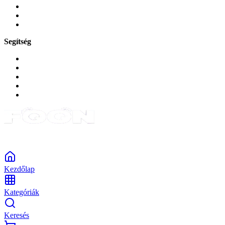
Zene és szórakozás
Okos
Tabletek
Segítség
GYIK a reklamáció kapcsán
Garancia és reklamáció
Általános szerződési feltételek
Bejelentkezés
Rendelések
Powered by Monokaido
Kezdőlap
Kategóriák
Keresés