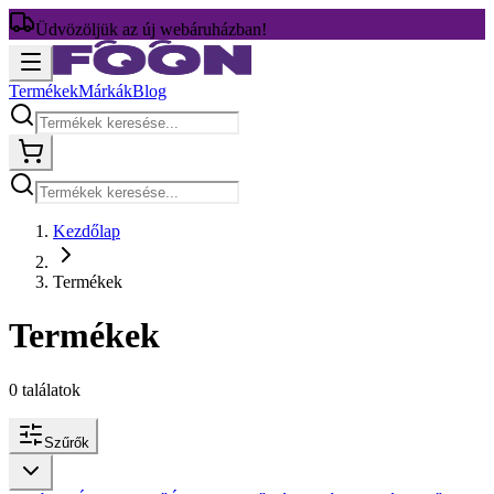
Üdvözöljük az új webáruházban!
Termékek
Márkák
Blog
Kezdőlap
Termékek
Termékek
0
találatok
Szűrők