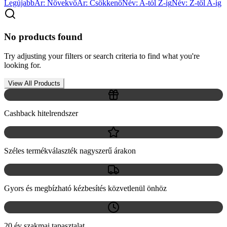
Legújabb
Ár: Növekvő
Ár: Csökkenő
Név: A-tól Z-ig
Név: Z-től A-ig
No products found
Try adjusting your filters or search criteria to find what you're
looking for.
View All Products
Cashback hitelrendszer
Széles termékválaszték nagyszerű árakon
Gyors és megbízható kézbesítés közvetlenül önhöz
20 év szakmai tapasztalat