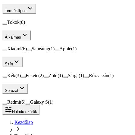
Terméktípus
Tokok
(
8
)
Alkalmas
Xiaomi
(
6
)
Samsung
(
1
)
Apple
(
1
)
Szín
Kék
(
3
)
Fekete
(
2
)
Zöld
(
1
)
Sárga
(
1
)
Rózsaszín
(
1
)
Sorozat
Redmi
(
6
)
Galaxy S
(
1
)
Haladó szűrők
Kezdőlap