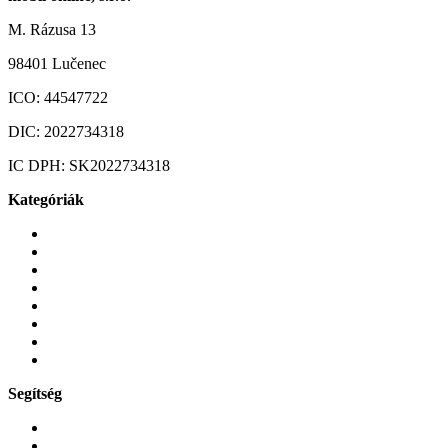
M. Rázusa 13
98401 Lučenec
ICO:
44547722
DIC:
2022734318
IC DPH:
SK2022734318
Kategóriák
Mobiltelefonok
Tokok és borítók
Üvegek és fóliák
Mobiltelefon-kiegeszitok
Játékok és Gaming
Zene és szórakozás
Okos
Tabletek
Segítség
GYIK a reklamáció kapcsán
Garancia és reklamáció