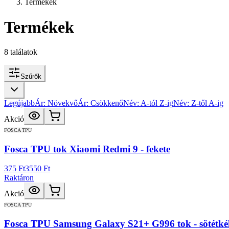
Termékek
Termékek
8
találatok
Szűrők
Legújabb
Ár: Növekvő
Ár: Csökkenő
Név: A-tól Z-ig
Név: Z-től A-ig
Akció
FOSCA TPU
Fosca TPU tok Xiaomi Redmi 9 - fekete
375 Ft
3550 Ft
Raktáron
Akció
FOSCA TPU
Fosca TPU Samsung Galaxy S21+ G996 tok - sötétké