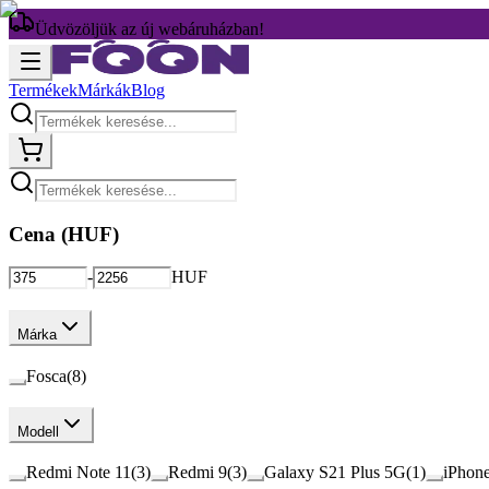
Üdvözöljük az új webáruházban!
Termékek
Márkák
Blog
Cena (
HUF
)
-
HUF
Márka
Fosca
(
8
)
Modell
Redmi Note 11
(
3
)
Redmi 9
(
3
)
Galaxy S21 Plus 5G
(
1
)
iPhone