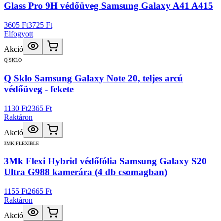
Glass Pro 9H védőüveg Samsung Galaxy A41 A415
3605 Ft
3725 Ft
Elfogyott
Akció
Q SKLO
Q Sklo Samsung Galaxy Note 20, teljes arcú
védőüveg - fekete
1130 Ft
2365 Ft
Raktáron
Akció
3MK FLEXIBLE
3Mk Flexi Hybrid védőfólia Samsung Galaxy S20
Ultra G988 kamerára (4 db csomagban)
1155 Ft
2665 Ft
Raktáron
Akció