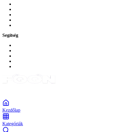
Mobiltelefon-kiegeszitok
Játékok és Gaming
Zene és szórakozás
Okos
Tabletek
Segítség
GYIK a reklamáció kapcsán
Garancia és reklamáció
Általános szerződési feltételek
Bejelentkezés
Rendelések
Powered by Monokaido
Kezdőlap
Kategóriák