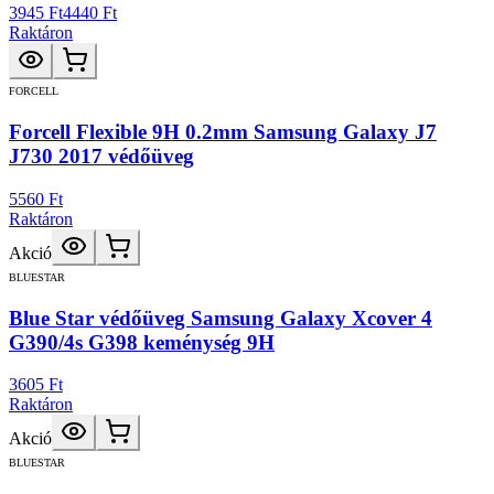
3945 Ft
4440 Ft
Raktáron
FORCELL
Forcell Flexible 9H 0.2mm Samsung Galaxy J7
J730 2017 védőüveg
5560 Ft
Raktáron
Akció
BLUESTAR
Blue Star védőüveg Samsung Galaxy Xcover 4
G390/4s G398 keménység 9H
3605 Ft
Raktáron
Akció
BLUESTAR