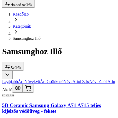
Haladó szűrők
Kezdőlap
Kategóriák
Samsunghoz Illő
Samsunghoz Illő
Szűrők
Legújabb
Ár: Növekvő
Ár: Csökkenő
Név: A-tól Z-ig
Név: Z-től A-ig
Akció
5D GLASS
5D Ceramic Samsung Galaxy A71 A715 teljes
kijelzős védőüveg - fekete