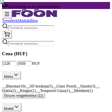
Üdvözöljük az új webáruházban!
Termékek
Márkák
Blog
Cena (
HUF
)
-
HUF
Márka
Bluestar
(
10
)
5D kerámia
(
5
)
Glass Pro
(
4
)
Sturdo
(
3
)
Qsklo
(
2
)
Ringke
(
1
)
Tempered Glass
(
1
)
Mobilnet
(
1
)
Összes megjelenítése (11)
Modell