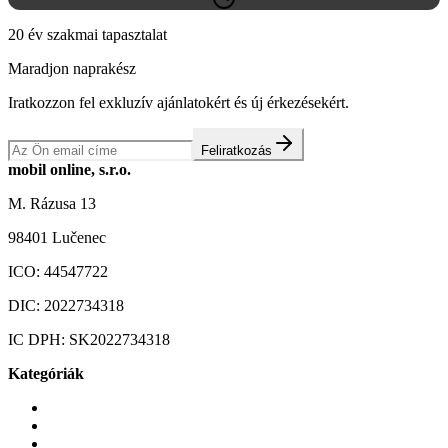
20 év szakmai tapasztalat
Maradjon naprakész
Iratkozzon fel exkluzív ajánlatokért és új érkezésekért.
Feliratkozás
mobil online, s.r.o.
M. Rázusa 13
98401 Lučenec
ICO:
44547722
DIC:
2022734318
IC DPH:
SK2022734318
Kategóriák
Mobiltelefonok
Tokok és borítók
Üvegek és fóliák