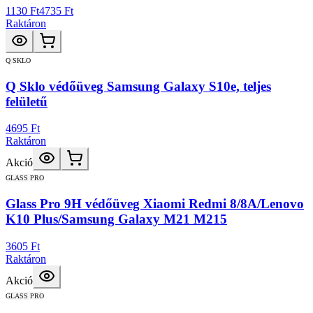
1130 Ft
4735 Ft
Raktáron
Q SKLO
Q Sklo védőüveg Samsung Galaxy S10e, teljes
felületű
4695 Ft
Raktáron
Akció
GLASS PRO
Glass Pro 9H védőüveg Xiaomi Redmi 8/8A/Lenovo
K10 Plus/Samsung Galaxy M21 M215
3605 Ft
Raktáron
Akció
GLASS PRO