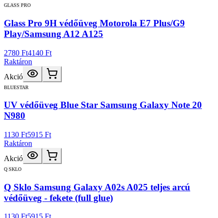
GLASS PRO
Glass Pro 9H védőüveg Motorola E7 Plus/G9
Play/Samsung A12 A125
2780 Ft
4140 Ft
Raktáron
Akció
BLUESTAR
UV védőüveg Blue Star Samsung Galaxy Note 20
N980
1130 Ft
5915 Ft
Raktáron
Akció
Q SKLO
Q Sklo Samsung Galaxy A02s A025 teljes arcú
védőüveg - fekete (full glue)
1130 Ft
5915 Ft