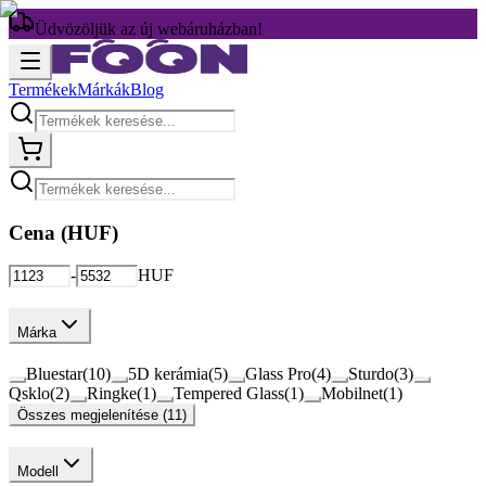
Üdvözöljük az új webáruházban!
Termékek
Márkák
Blog
Cena (
HUF
)
-
HUF
Márka
Bluestar
(
10
)
5D kerámia
(
5
)
Glass Pro
(
4
)
Sturdo
(
3
)
Qsklo
(
2
)
Ringke
(
1
)
Tempered Glass
(
1
)
Mobilnet
(
1
)
Összes megjelenítése (11)
Modell