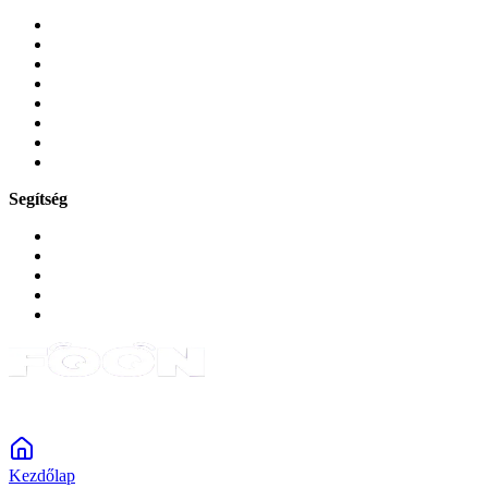
Mobiltelefonok
Tokok és borítók
Üvegek és fóliák
Mobiltelefon-kiegeszitok
Játékok és Gaming
Zene és szórakozás
Okos
Tabletek
Segítség
GYIK a reklamáció kapcsán
Garancia és reklamáció
Általános szerződési feltételek
Bejelentkezés
Rendelések
Powered by Monokaido
Kezdőlap