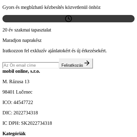
Gyors és megbízható kézbesítés közvetlenül önhöz
20 év szakmai tapasztalat
Maradjon naprakész
Iratkozzon fel exkluzív ajánlatokért és új érkezésekért.
Feliratkozás
mobil online, s.r.o.
M. Rázusa 13
98401 Lučenec
ICO:
44547722
DIC:
2022734318
IC DPH:
SK2022734318
Kategóriák