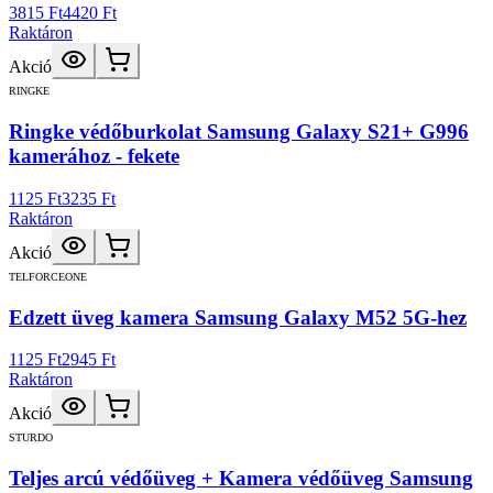
3815 Ft
4420 Ft
Raktáron
Akció
RINGKE
Ringke védőburkolat Samsung Galaxy S21+ G996
kamerához - fekete
1125 Ft
3235 Ft
Raktáron
Akció
TELFORCEONE
Edzett üveg kamera Samsung Galaxy M52 5G-hez
1125 Ft
2945 Ft
Raktáron
Akció
STURDO
Teljes arcú védőüveg + Kamera védőüveg Samsung