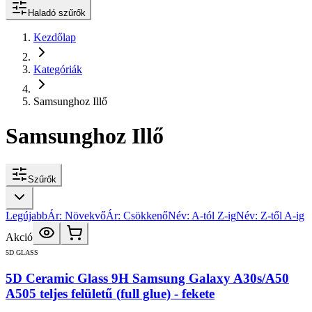
Haladó szűrők
Kezdőlap
Kategóriák
Samsunghoz Illő
Samsunghoz Illő
Szűrők
Legújabb
Ár: Növekvő
Ár: Csökkenő
Név: A-tól Z-ig
Név: Z-től A-ig
Akció
5D GLASS
5D Ceramic Glass 9H Samsung Galaxy A30s/A50
A505 teljes felületű (full glue) - fekete