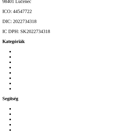
98401 Lučenec
ICO:
44547722
DIC:
2022734318
IC DPH:
SK2022734318
Kategóriák
Mobiltelefonok
Tokok és borítók
Üvegek és fóliák
Mobiltelefon-kiegeszitok
Játékok és Gaming
Zene és szórakozás
Okos
Tabletek
Segítség
GYIK a reklamáció kapcsán
Garancia és reklamáció
Általános szerződési feltételek
Bejelentkezés
Rendelések