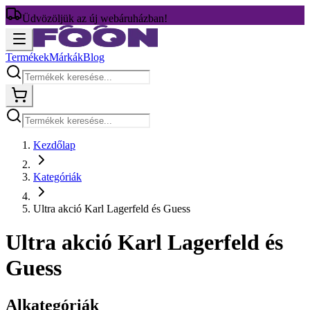
Üdvözöljük az új webáruházban!
Termékek
Márkák
Blog
Kezdőlap
Kategóriák
Ultra akció Karl Lagerfeld és Guess
Ultra akció Karl Lagerfeld és
Guess
Alkategóriák