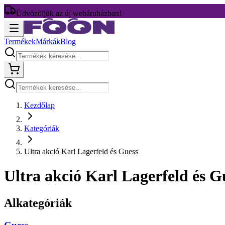
Üdvözöljük az új webáruházban!
Termékek
Márkák
Blog
Kezdőlap
Kategóriák
Ultra akció Karl Lagerfeld és Guess
Ultra akció Karl Lagerfeld és G
Alkategóriák