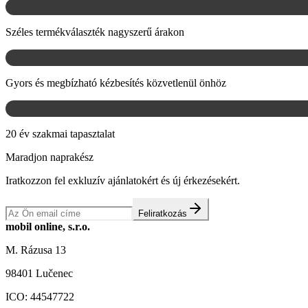
Széles termékválaszték nagyszerű árakon
Gyors és megbízható kézbesítés közvetlenül önhöz
20 év szakmai tapasztalat
Maradjon naprakész
Iratkozzon fel exkluzív ajánlatokért és új érkezésekért.
Feliratkozás
mobil online, s.r.o.
M. Rázusa 13
98401 Lučenec
ICO:
44547722