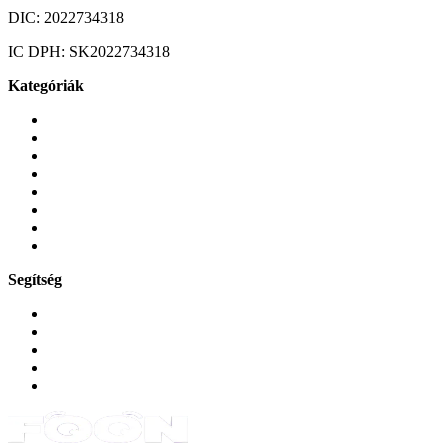
DIC:
2022734318
IC DPH:
SK2022734318
Kategóriák
Mobiltelefonok
Tokok és borítók
Üvegek és fóliák
Mobiltelefon-kiegeszitok
Játékok és Gaming
Zene és szórakozás
Okos
Tabletek
Segítség
GYIK a reklamáció kapcsán
Garancia és reklamáció
Általános szerződési feltételek
Bejelentkezés
Rendelések