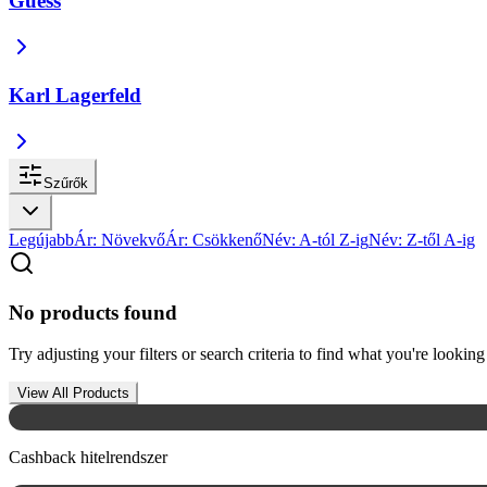
Guess
Karl Lagerfeld
Szűrők
Legújabb
Ár: Növekvő
Ár: Csökkenő
Név: A-tól Z-ig
Név: Z-től A-ig
No products found
Try adjusting your filters or search criteria to find what you're looking 
View All Products
Cashback hitelrendszer