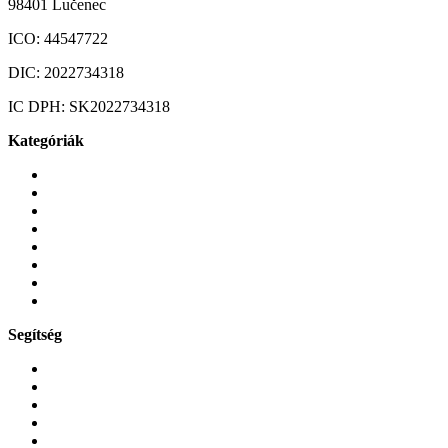
98401 Lučenec
ICO:
44547722
DIC:
2022734318
IC DPH:
SK2022734318
Kategóriák
Mobiltelefonok
Tokok és borítók
Üvegek és fóliák
Mobiltelefon-kiegeszitok
Játékok és Gaming
Zene és szórakozás
Okos
Tabletek
Segítség
GYIK a reklamáció kapcsán
Garancia és reklamáció
Általános szerződési feltételek
Bejelentkezés
Rendelések