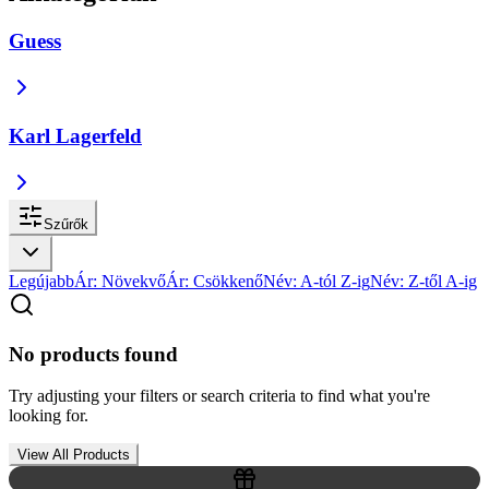
Guess
Karl Lagerfeld
Szűrők
Legújabb
Ár: Növekvő
Ár: Csökkenő
Név: A-tól Z-ig
Név: Z-től A-ig
No products found
Try adjusting your filters or search criteria to find what you're
looking for.
View All Products