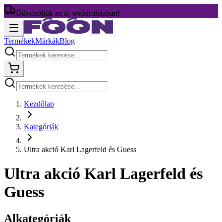
Üdvözöljük az új webáruházban!
Termékek
Márkák
Blog
Kezdőlap
Kategóriák
Ultra akció Karl Lagerfeld és Guess
Ultra akció Karl Lagerfeld és
Guess
Alkategóriák