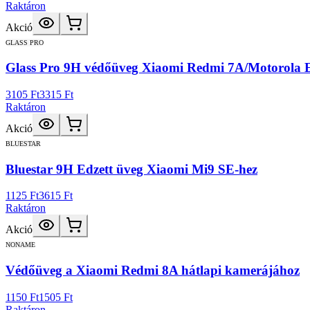
Raktáron
Akció
GLASS PRO
Glass Pro 9H védőüveg Xiaomi Redmi 7A/Motorola 
3105 Ft
3315 Ft
Raktáron
Akció
BLUESTAR
Bluestar 9H Edzett üveg Xiaomi Mi9 SE-hez
1125 Ft
3615 Ft
Raktáron
Akció
NONAME
Védőüveg a Xiaomi Redmi 8A hátlapi kamerájához
1150 Ft
1505 Ft
Raktáron