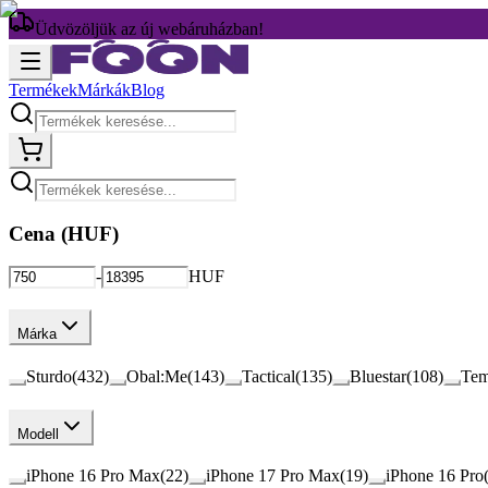
Üdvözöljük az új webáruházban!
Termékek
Márkák
Blog
Cena (
HUF
)
-
HUF
Márka
Sturdo
(
432
)
Obal:Me
(
143
)
Tactical
(
135
)
Bluestar
(
108
)
Tem
Modell
iPhone 16 Pro Max
(
22
)
iPhone 17 Pro Max
(
19
)
iPhone 16 Pro