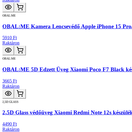
OBAL:ME
OBAL:ME Kamera Lencsevédő Apple iPhone 15 Pro/
5910 Ft
Raktáron
OBAL:ME
OBAL:ME 5D Edzett Üveg Xiaomi Poco F7 Black ké
3665 Ft
Raktáron
2,5D GLASS
2,5D Glass védőüveg Xiaomi Redmi Note 12s készülé
4490 Ft
Raktáron