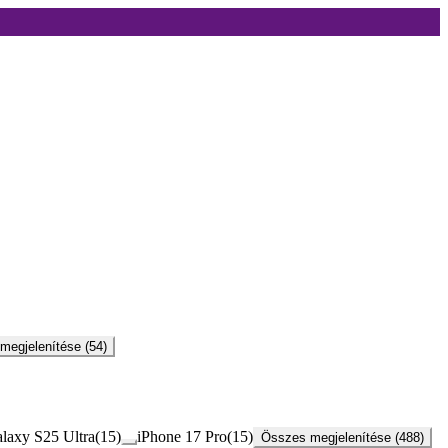
megjelenítése (54)
laxy S25 Ultra
(
15
)
iPhone 17 Pro
(
15
)
Összes megjelenítése (488)