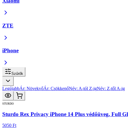
Xiaomi
ZTE
iPhone
Szűrők
Legújabb
Ár: Növekvő
Ár: Csökkenő
Név: A-tól Z-ig
Név: Z-től A-ig
STURDO
Sturdo Rex Privacy iPhone 14 Plus védőüveg, Full G
5050 Ft