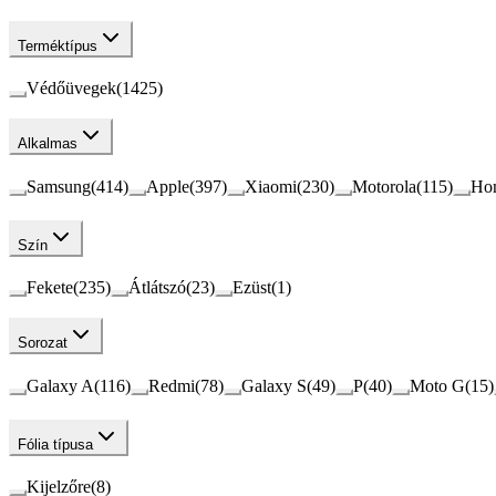
Terméktípus
Védőüvegek
(
1425
)
Alkalmas
Samsung
(
414
)
Apple
(
397
)
Xiaomi
(
230
)
Motorola
(
115
)
Ho
Szín
Fekete
(
235
)
Átlátszó
(
23
)
Ezüst
(
1
)
Sorozat
Galaxy A
(
116
)
Redmi
(
78
)
Galaxy S
(
49
)
P
(
40
)
Moto G
(
15
)
Fólia típusa
Kijelzőre
(
8
)