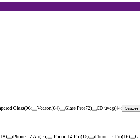
pered Glass
(
96
)
Veason
(
84
)
Glass Pro
(
72
)
6D üveg
(
44
)
Összes 
(
18
)
iPhone 17 Air
(
16
)
iPhone 14 Pro
(
16
)
iPhone 12 Pro
(
16
)
Ga