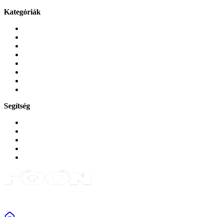
Kategóriák
Mobiltelefonok
Tokok és borítók
Üvegek és fóliák
Mobiltelefon-kiegeszitok
Játékok és Gaming
Zene és szórakozás
Okos
Tabletek
Segítség
GYIK a reklamáció kapcsán
Garancia és reklamáció
Általános szerződési feltételek
Bejelentkezés
Rendelések
Powered by Monokaido