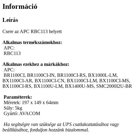
Információ
Leírás
Csere az APC RBC113 helyett
Alkalmas termékszámokhoz:
 APC:
 RBC113 
Alkalmas ezekhez a márkákhoz:
 APC:
 BR1100CI, BR1100CI-IN, BR1100CI-RS, BX1000L-LM, 
BX1100CI-AR, BX1100CI-CN, BX1100CI-LM, BX1100CI-MS, 
BX1100CI-RS, BX1100U-LM, BX1400U-MS, SMC2000I2U-BR 
Paraméterek:
 Méretek: 197 x 149 x 64mm
 Súly: 5kg
 Gyártó: AVACOM 
Ha segítségre van szüksége az UPS csatlakoztatásához vagy 
beállításához, forduljon hozzánk bizalommal.