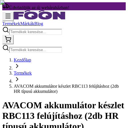
Üdvözöljük az új webáruházban!
Termékek
Márkák
Blog
Kezdőlap
Termékek
AVACOM akkumulátor készlet RBC113 felújításhoz (2db
HR típusú akkumulátor)
AVACOM akkumulátor készlet
RBC113 felújításhoz (2db HR
típusú akkumulátor)