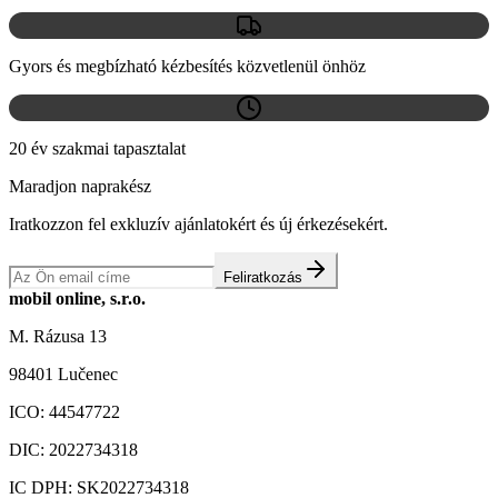
Gyors és megbízható kézbesítés közvetlenül önhöz
20 év szakmai tapasztalat
Maradjon naprakész
Iratkozzon fel exkluzív ajánlatokért és új érkezésekért.
Feliratkozás
mobil online, s.r.o.
M. Rázusa 13
98401 Lučenec
ICO:
44547722
DIC:
2022734318
IC DPH:
SK2022734318