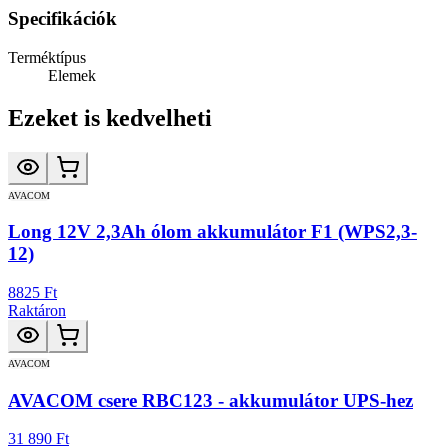
Specifikációk
Terméktípus
Elemek
Ezeket is kedvelheti
AVACOM
Long 12V 2,3Ah ólom akkumulátor F1 (WPS2,3-
12)
8825 Ft
Raktáron
AVACOM
AVACOM csere RBC123 - akkumulátor UPS-hez
31 890 Ft