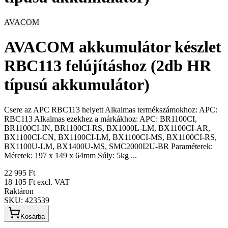
AVACOM
AVACOM akkumulátor készlet
RBC113 felújításhoz (2db HR
típusú akkumulátor)
Csere az APC RBC113 helyett Alkalmas termékszámokhoz: APC:
RBC113 Alkalmas ezekhez a márkákhoz: APC: BR1100CI,
BR1100CI-IN, BR1100CI-RS, BX1000L-LM, BX1100CI-AR,
BX1100CI-CN, BX1100CI-LM, BX1100CI-MS, BX1100CI-RS,
BX1100U-LM, BX1400U-MS, SMC2000I2U-BR Paraméterek:
Méretek: 197 x 149 x 64mm Súly: 5kg ...
22 995 Ft
18 105 Ft
excl. VAT
Raktáron
SKU:
423539
Kosárba