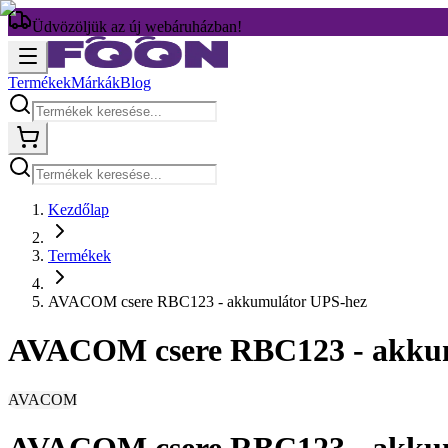
Üdvözöljük az új webáruházban!
Termékek
Márkák
Blog
Kezdőlap
Termékek
AVACOM csere RBC123 - akkumulátor UPS-hez
AVACOM csere RBC123 - akku
AVACOM