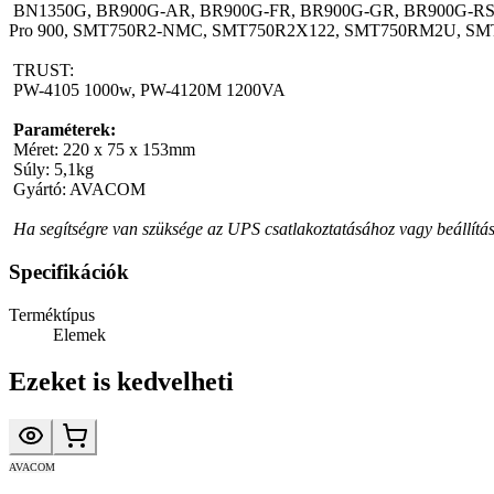
 BN1350G, BR900G-AR, BR900G-FR, BR900G-GR, BR900G-RS, BR900GI, BR1000G-CN, BR1000G, BX1000G-CA, BX1000G, BX1300G-CA, BX1300G, BX1350M-LM60, BX1350M, Back-UPS 
Pro 900, SMT750R2-NMC, SMT750R2X122, SMT750RM2U, S
 TRUST:
 PW-4105 1000w, PW-4120M 1200VA 
Paraméterek:
 Méret: 220 x 75 x 153mm
 Súly: 5,1kg
 Gyártó: AVACOM 
Ha segítségre van szüksége az UPS csatlakoztatásához vagy beállítá
Specifikációk
Terméktípus
Elemek
Ezeket is kedvelheti
AVACOM