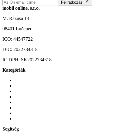
Feliratkozás
mobil online, s.r.o.
M. Rázusa 13
98401 Lučenec
ICO:
44547722
DIC:
2022734318
IC DPH:
SK2022734318
Kategóriák
Mobiltelefonok
Tokok és borítók
Üvegek és fóliák
Mobiltelefon-kiegeszitok
Játékok és Gaming
Zene és szórakozás
Okos
Tabletek
Segítség