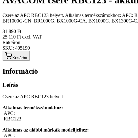
AVACOM csere RBC123 - akku
Csere az APC RBC123 helyett. Alkalmas termékszámokhoz: APC
BR1000G-CN, BR1000G, BX1000G-CA, BX1000G, BX1300G-CA,
31 890 Ft
25 110 Ft
excl. VAT
Raktáron
SKU:
405190
Kosárba
Információ
Leírás
Csere az APC RBC123 helyett
Alkalmas termékszámokhoz:
 APC:
 RBC123 
Alkalmas az alábbi márkák modelljeihez:
 APC: