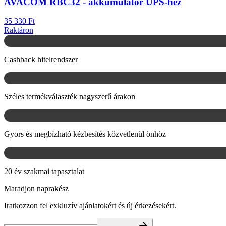
AVACOM RBC32 - akkumulátor UPS-hez
35 330 Ft
Raktáron
Cashback hitelrendszer
Széles termékválaszték nagyszerű árakon
Gyors és megbízható kézbesítés közvetlenül önhöz
20 év szakmai tapasztalat
Maradjon naprakész
Iratkozzon fel exkluzív ajánlatokért és új érkezésekért.