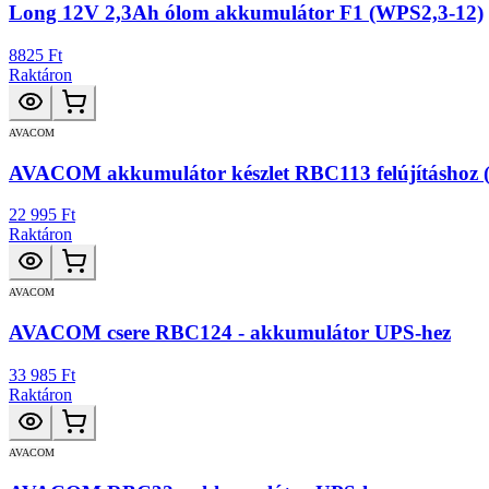
Long 12V 2,3Ah ólom akkumulátor F1 (WPS2,3-12)
8825 Ft
Raktáron
AVACOM
AVACOM akkumulátor készlet RBC113 felújításhoz 
22 995 Ft
Raktáron
AVACOM
AVACOM csere RBC124 - akkumulátor UPS-hez
33 985 Ft
Raktáron
AVACOM