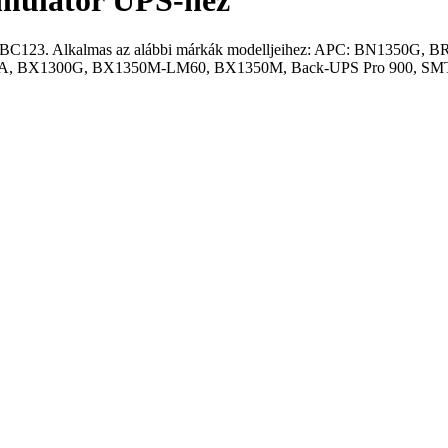
mulátor UPS-hez
: RBC123. Alkalmas az alábbi márkák modelljeihez: APC: BN135
 BX1300G, BX1350M-LM60, BX1350M, Back-UPS Pro 900, SMT