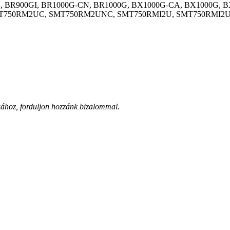
MT750RM2UC, SMT750RM2UNC, SMT750RMI2U, SMT750RMI2UC
sához, forduljon hozzánk bizalommal.