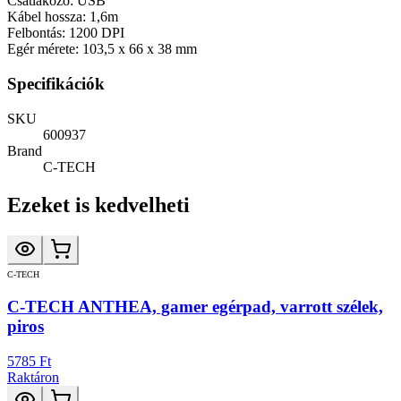
Csatlakozó: USB
Kábel hossza: 1,6m
Felbontás: 1200 DPI
Egér mérete: 103,5 x 66 x 38 mm
Specifikációk
SKU
600937
Brand
C-TECH
Ezeket is kedvelheti
C-TECH
C-TECH ANTHEA, gamer egérpad, varrott szélek,
piros
5785 Ft
Raktáron