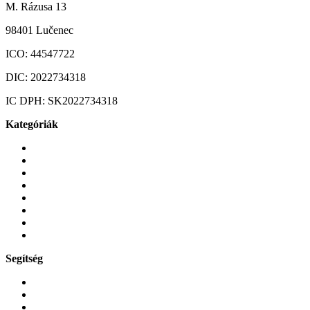
M. Rázusa 13
98401 Lučenec
ICO:
44547722
DIC:
2022734318
IC DPH:
SK2022734318
Kategóriák
Mobiltelefonok
Tokok és borítók
Üvegek és fóliák
Mobiltelefon-kiegeszitok
Játékok és Gaming
Zene és szórakozás
Okos
Tabletek
Segítség
GYIK a reklamáció kapcsán
Garancia és reklamáció
Általános szerződési feltételek