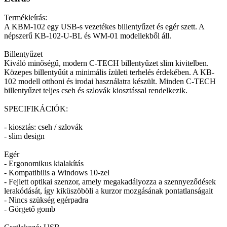
Termékleírás:
A KBM-102 egy USB-s vezetékes billentyűzet és egér szett. A
népszerű KB-102-U-BL és WM-01 modellekből áll.
Billentyűzet
Kiváló minőségű, modern C-TECH billentyűzet slim kivitelben.
Közepes billentyűút a minimális ízületi terhelés érdekében. A KB-
102 modell otthoni és irodai használatra készült. Minden C-TECH
billentyűzet teljes cseh és szlovák kiosztással rendelkezik.
SPECIFIKÁCIÓK:
- kiosztás: cseh / szlovák
- slim design
Egér
- Ergonomikus kialakítás
- Kompatibilis a Windows 10-zel
- Fejlett optikai szenzor, amely megakadályozza a szennyeződések
lerakódását, így kiküszöböli a kurzor mozgásának pontatlanságait
- Nincs szükség egérpadra
- Görgető gomb