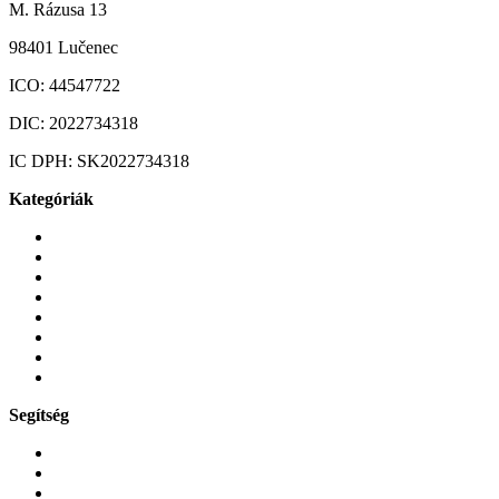
M. Rázusa 13
98401 Lučenec
ICO:
44547722
DIC:
2022734318
IC DPH:
SK2022734318
Kategóriák
Mobiltelefonok
Tokok és borítók
Üvegek és fóliák
Mobiltelefon-kiegeszitok
Játékok és Gaming
Zene és szórakozás
Okos
Tabletek
Segítség
GYIK a reklamáció kapcsán
Garancia és reklamáció
Általános szerződési feltételek