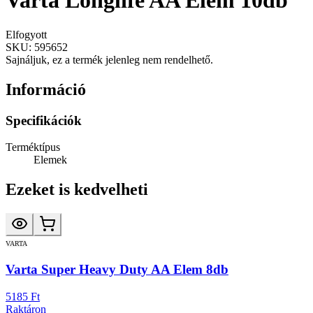
Varta Longlife AA Elem 10db
Elfogyott
SKU:
595652
Sajnáljuk, ez a termék jelenleg nem rendelhető.
Információ
Specifikációk
Terméktípus
Elemek
Ezeket is kedvelheti
VARTA
Varta Super Heavy Duty AA Elem 8db
5185 Ft
Raktáron