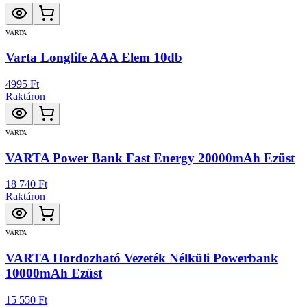
VARTA
Varta Longlife AAA Elem 10db
4995 Ft
Raktáron
VARTA
VARTA Power Bank Fast Energy 20000mAh Ezüst
18 740 Ft
Raktáron
VARTA
VARTA Hordozható Vezeték Nélküli Powerbank
10000mAh Ezüst
15 550 Ft