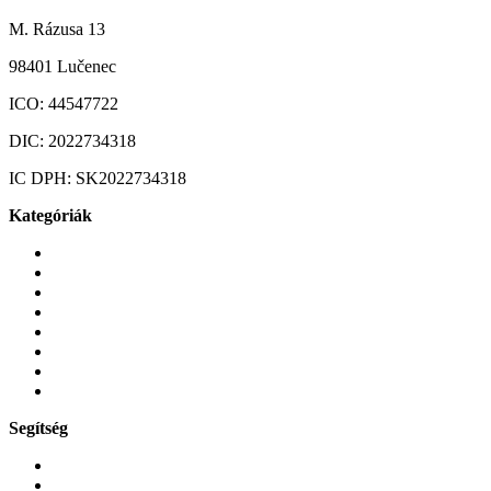
M. Rázusa 13
98401 Lučenec
ICO:
44547722
DIC:
2022734318
IC DPH:
SK2022734318
Kategóriák
Mobiltelefonok
Tokok és borítók
Üvegek és fóliák
Mobiltelefon-kiegeszitok
Játékok és Gaming
Zene és szórakozás
Okos
Tabletek
Segítség
GYIK a reklamáció kapcsán
Garancia és reklamáció