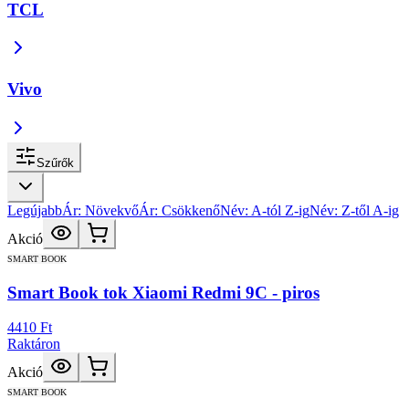
TCL
Vivo
Szűrők
Legújabb
Ár: Növekvő
Ár: Csökkenő
Név: A-tól Z-ig
Név: Z-től A-ig
Akció
SMART BOOK
Smart Book tok Xiaomi Redmi 9C - piros
4410 Ft
Raktáron
Akció
SMART BOOK