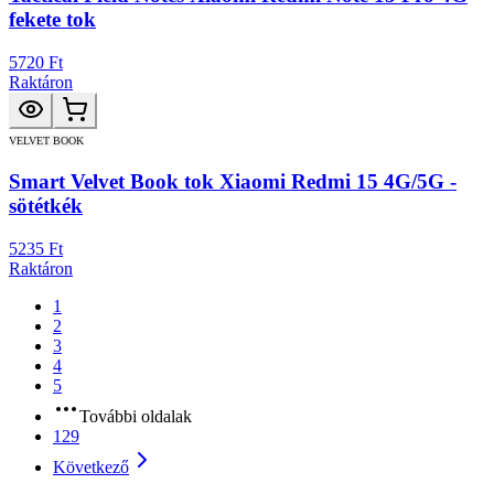
fekete tok
5720 Ft
Raktáron
VELVET BOOK
Smart Velvet Book tok Xiaomi Redmi 15 4G/5G -
sötétkék
5235 Ft
Raktáron
1
2
3
4
5
További oldalak
129
Következő