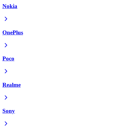
Nokia
OnePlus
Poco
Realme
Sony