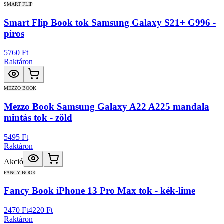
SMART FLIP
Smart Flip Book tok Samsung Galaxy S21+ G996 -
piros
5760 Ft
Raktáron
MEZZO BOOK
Mezzo Book Samsung Galaxy A22 A225 mandala
mintás tok - zöld
5495 Ft
Raktáron
Akció
FANCY BOOK
Fancy Book iPhone 13 Pro Max tok - kék-lime
2470 Ft
4220 Ft
Raktáron