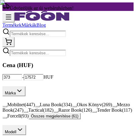
Üdvözöljük az új webáruházban!
Termékek
Márkák
Blog
Cena (
HUF
)
-
HUF
Márka
Mobilnet
(
447
)
Luna Book
(
334
)
Okos Könyv
(
269
)
Mezzo
Book
(
247
)
Tactical
(
182
)
Razor Book
(
126
)
Tender Book
(
117
)
Forcell
(
93
)
Összes megjelenítése (61)
Modell