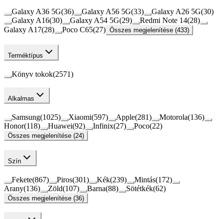
Galaxy A36 5G
(
36
)
Galaxy A56 5G
(
33
)
Galaxy A26 5G
(
30
)
Galaxy A16
(
30
)
Galaxy A54 5G
(
29
)
Redmi Note 14
(
28
)
Galaxy A17
(
28
)
Poco C65
(
27
)
Összes megjelenítése (433)
Terméktípus
Könyv tokok
(
2571
)
Alkalmas
Samsung
(
1025
)
Xiaomi
(
597
)
Apple
(
281
)
Motorola
(
136
)
Honor
(
118
)
Huawei
(
92
)
Infinix
(
27
)
Poco
(
22
)
Összes megjelenítése (24)
Szín
Fekete
(
867
)
Piros
(
301
)
Kék
(
239
)
Mintás
(
172
)
Arany
(
136
)
Zöld
(
107
)
Barna
(
88
)
Sötétkék
(
62
)
Összes megjelenítése (36)