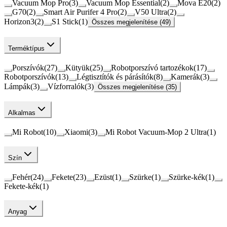
Vacuum Mop Pro
(
3
)
Vacuum Mop Essential
(
2
)
Mova E20
(
2
)
G70
(
2
)
Smart Air Purifer 4 Pro
(
2
)
V50 Ultra
(
2
)
Horizon3
(
2
)
S1 Stick
(
1
)
Összes megjelenítése (49)
Terméktípus
Porszívók
(
27
)
Kütyük
(
25
)
Robotporszívó tartozékok
(
17
)
Robotporszívók
(
13
)
Légtisztítók és párásítók
(
8
)
Kamerák
(
3
)
Lámpák
(
3
)
Vízforralók
(
3
)
Összes megjelenítése (35)
Alkalmas
Mi Robot
(
10
)
Xiaomi
(
3
)
Mi Robot Vacuum-Mop 2 Ultra
(
1
)
Szín
Fehér
(
24
)
Fekete
(
23
)
Ezüst
(
1
)
Szürke
(
1
)
Szürke-kék
(
1
)
Fekete-kék
(
1
)
Anyag