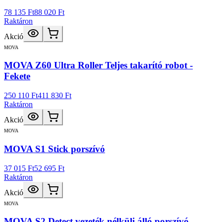
78 135 Ft
88 020 Ft
Raktáron
Akció
MOVA
MOVA Z60 Ultra Roller Teljes takarító robot -
Fekete
250 110 Ft
411 830 Ft
Raktáron
Akció
MOVA
MOVA S1 Stick porszívó
37 015 Ft
52 695 Ft
Raktáron
Akció
MOVA
MOVA S2 Detect vezeték nélküli álló porszívó