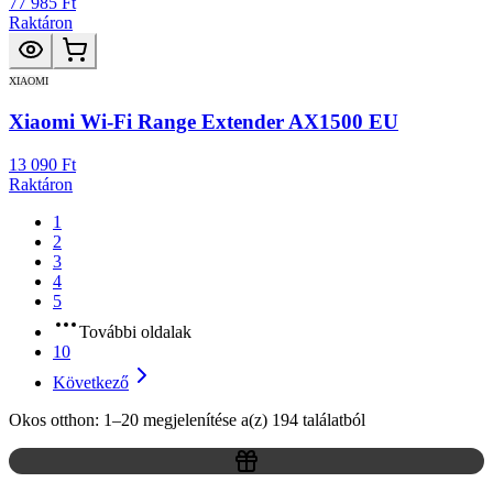
77 985 Ft
Raktáron
XIAOMI
Xiaomi Wi-Fi Range Extender AX1500 EU
13 090 Ft
Raktáron
1
2
3
4
5
További oldalak
10
Következő
Okos otthon: 1–20 megjelenítése a(z) 194 találatból