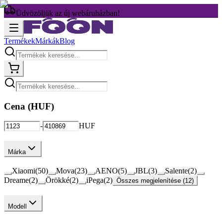
Üdvözöljük az új webáruházban!
Termékek
Márkák
Blog
Cena (
HUF
)
-
HUF
Márka
Xiaomi
(
50
)
Mova
(
23
)
AENO
(
5
)
JBL
(
3
)
Salente
(
2
)
Dreame
(
2
)
Örökké
(
2
)
iPega
(
2
)
Összes megjelenítése (12)
Modell