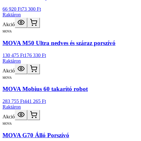
66 920 Ft
73 300 Ft
Raktáron
Akció
MOVA
MOVA M50 Ultra nedves és száraz porszívó
130 475 Ft
176 330 Ft
Raktáron
Akció
MOVA
MOVA Mobius 60 takarító robot
283 755 Ft
441 265 Ft
Raktáron
Akció
MOVA
MOVA G70 Álló Porszívó