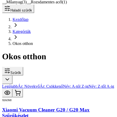
Műanyag
(
3
)
Rozsdamentes acél
(
1
)
Haladó szűrők
Kezdőlap
Kategóriák
Okos otthon
Okos otthon
Szűrők
Legújabb
Ár: Növekvő
Ár: Csökkenő
Név: A-tól Z-ig
Név: Z-től A-ig
XIAOMI
Xiaomi Vacuum Cleaner G20 / G20 Max
Szűrőkészlet