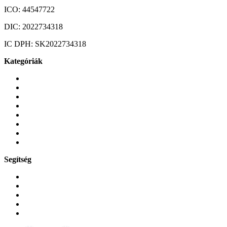
ICO:
44547722
DIC:
2022734318
IC DPH:
SK2022734318
Kategóriák
Mobiltelefonok
Tokok és borítók
Üvegek és fóliák
Mobiltelefon-kiegeszitok
Játékok és Gaming
Zene és szórakozás
Okos
Tabletek
Segítség
GYIK a reklamáció kapcsán
Garancia és reklamáció
Általános szerződési feltételek
Bejelentkezés
Rendelések