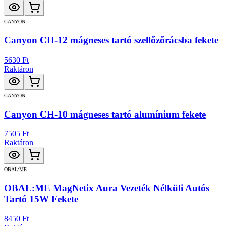
CANYON
Canyon CH-12 mágneses tartó szellőzőrácsba fekete
5630 Ft
Raktáron
CANYON
Canyon CH-10 mágneses tartó alumínium fekete
7505 Ft
Raktáron
OBAL:ME
OBAL:ME MagNetix Aura Vezeték Nélküli Autós
Tartó 15W Fekete
8450 Ft