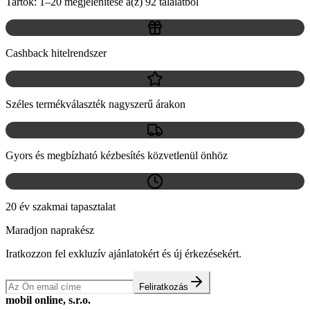
Tartók: 1–20 megjelenítése a(z) 92 találatból
Cashback hitelrendszer
Széles termékválaszték nagyszerű árakon
Gyors és megbízható kézbesítés közvetlenül önhöz
20 év szakmai tapasztalat
Maradjon naprakész
Iratkozzon fel exkluzív ajánlatokért és új érkezésekért.
Feliratkozás
mobil online, s.r.o.