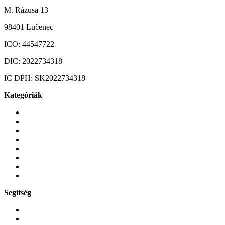
M. Rázusa 13
98401 Lučenec
ICO:
44547722
DIC:
2022734318
IC DPH:
SK2022734318
Kategóriák
Mobiltelefonok
Tokok és borítók
Üvegek és fóliák
Mobiltelefon-kiegeszitok
Játékok és Gaming
Zene és szórakozás
Okos
Tabletek
Segítség
GYIK a reklamáció kapcsán
Garancia és reklamáció