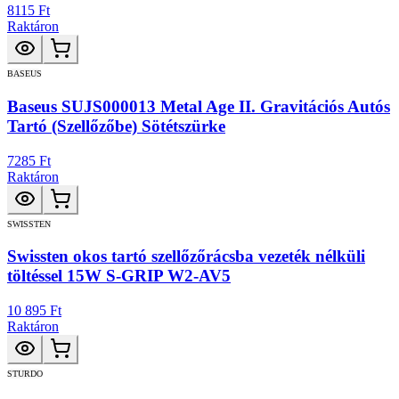
8115 Ft
Raktáron
BASEUS
Baseus SUJS000013 Metal Age II. Gravitációs Autós
Tartó (Szellőzőbe) Sötétszürke
7285 Ft
Raktáron
SWISSTEN
Swissten okos tartó szellőzőrácsba vezeték nélküli
töltéssel 15W S-GRIP W2-AV5
10 895 Ft
Raktáron
STURDO