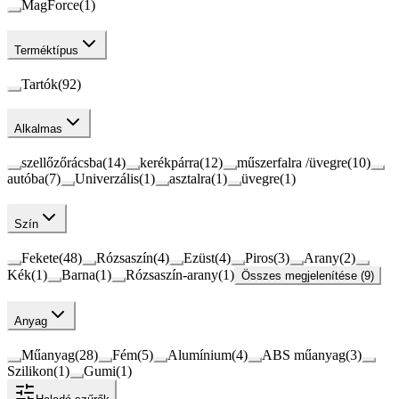
MagForce
(
1
)
Terméktípus
Tartók
(
92
)
Alkalmas
szellőzőrácsba
(
14
)
kerékpárra
(
12
)
műszerfalra /üvegre
(
10
)
autóba
(
7
)
Univerzális
(
1
)
asztalra
(
1
)
üvegre
(
1
)
Szín
Fekete
(
48
)
Rózsaszín
(
4
)
Ezüst
(
4
)
Piros
(
3
)
Arany
(
2
)
Kék
(
1
)
Barna
(
1
)
Rózsaszín-arany
(
1
)
Összes megjelenítése (9)
Anyag
Műanyag
(
28
)
Fém
(
5
)
Alumínium
(
4
)
ABS műanyag
(
3
)
Szilikon
(
1
)
Gumi
(
1
)