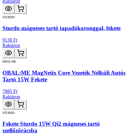
Raktáron
STURDO
Sturdo mágneses tartó tapadókoronggal, fekete
9130 Ft
Raktáron
OBAL:ME
OBAL:ME MagNetix Core Vezeték Nélküli Autós
Tartó 15W Fekete
7885 Ft
Raktáron
STURDO
Fekete Sturdo 15W Qi2 mágneses tartó
szellőzőrácsba