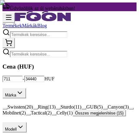
Üdvözöljük az új webáruházban!
Termékek
Márkák
Blog
Cena (
HUF
)
-
HUF
Márka
Swissten
(
20
)
Ring
(
13
)
Sturdo
(
11
)
GUB
(
5
)
Canyon
(
3
)
Mobilnet
(
2
)
Tactical
(
2
)
Celly
(
1
)
Összes megjelenítése (15)
Modell