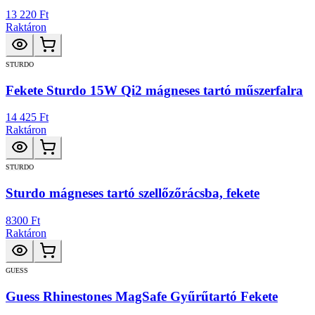
13 220 Ft
Raktáron
STURDO
Fekete Sturdo 15W Qi2 mágneses tartó műszerfalra
14 425 Ft
Raktáron
STURDO
Sturdo mágneses tartó szellőzőrácsba, fekete
8300 Ft
Raktáron
GUESS
Guess Rhinestones MagSafe Gyűrűtartó Fekete