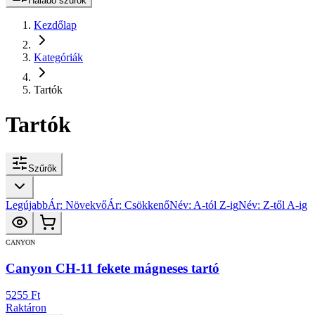
Haladó szűrők
Kezdőlap
Kategóriák
Tartók
Tartók
Szűrők
Legújabb
Ár: Növekvő
Ár: Csökkenő
Név: A-tól Z-ig
Név: Z-től A-ig
CANYON
Canyon CH-11 fekete mágneses tartó
5255 Ft
Raktáron