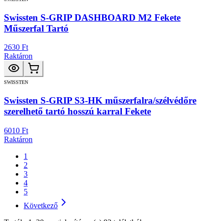
Swissten S-GRIP DASHBOARD M2 Fekete
Műszerfal Tartó
2630 Ft
Raktáron
SWISSTEN
Swissten S-GRIP S3-HK műszerfalra/szélvédőre
szerelhető tartó hosszú karral Fekete
6010 Ft
Raktáron
1
2
3
4
5
Következő