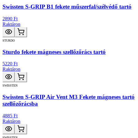
Swissten S-GRIP B1 fekete műszerfal/szélvédő tartó
2890 Ft
Raktáron
STURDO
Sturdo fekete mágneses szellőzőrács tartó
5220 Ft
Raktáron
SWISSTEN
Swissten S-GRIP Air Vent M3 Fekete mágneses tartó
szellőzőrácsba
4885 Ft
Raktáron
SWISSTEN