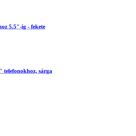
z 5.5"-ig - fekete
telefonokhoz, sárga