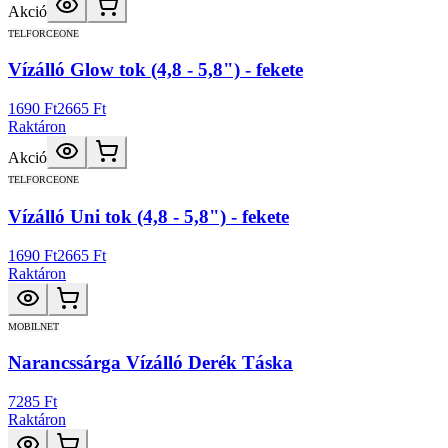
Akció
TELFORCEONE
Vízálló Glow tok (4,8 - 5,8") - fekete
1690 Ft
2665 Ft
Raktáron
Akció
TELFORCEONE
Vízálló Uni tok (4,8 - 5,8") - fekete
1690 Ft
2665 Ft
Raktáron
MOBILNET
Narancssárga Vízálló Derék Táska
7285 Ft
Raktáron