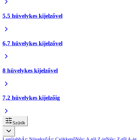
5,5 hüvelykes kijelzővel
6,7 hüvelykes kijelzővel
8 hüvelykes kijelzővel
7,2 hüvelykes kijelzőig
Szűrők
Legújabb
Ár: Növekvő
Ár: Csökkenő
Név: A-tól Z-ig
Név: Z-től A-ig