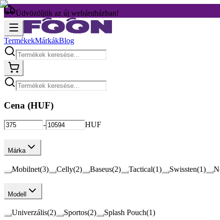
Üdvözöljük az új webáruházban!
Termékek
Márkák
Blog
Cena (
HUF
)
-
HUF
Márka
Mobilnet
(
3
)
Celly
(
2
)
Baseus
(
2
)
Tactical
(
1
)
Swissten
(
1
)
N
Modell
Univerzális
(
2
)
Sportos
(
2
)
Splash Pouch
(
1
)