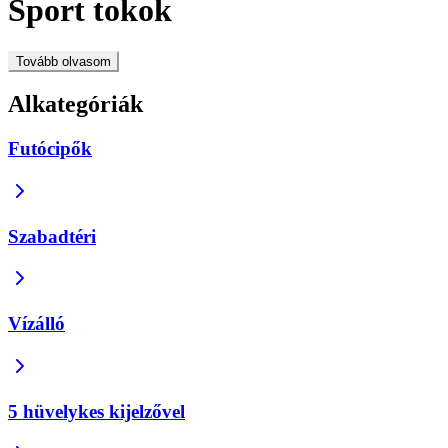
Sport tokok
Tovább olvasom
Alkategóriák
Futócipők
Szabadtéri
Vízálló
5 hüvelykes kijelzővel