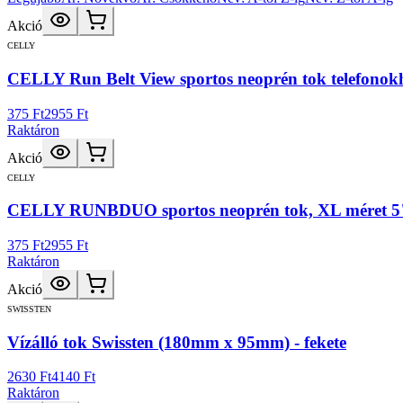
Akció
CELLY
CELLY Run Belt View sportos neoprén tok telefonokho
375 Ft
2955 Ft
Raktáron
Akció
CELLY
CELLY RUNBDUO sportos neoprén tok, XL méret 5" 
375 Ft
2955 Ft
Raktáron
Akció
SWISSTEN
Vízálló tok Swissten (180mm x 95mm) - fekete
2630 Ft
4140 Ft
Raktáron