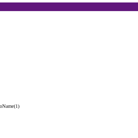
oName
(
1
)